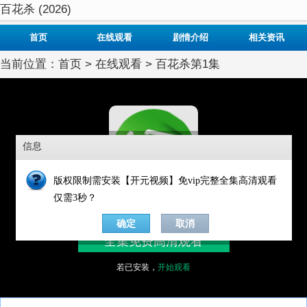
百花杀 (2026)
首页
在线观看
剧情介绍
相关资讯
当前位置：
首页
>
在线观看
> 百花杀第1集