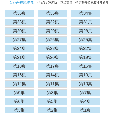
百花杀在线播放
( 特点：速度快、正版高清，但需要安装视频播放软件
第36集
第35集
第34集
)
第33集
第32集
第31集
排序：
降序
|
升序
第30集
第29集
第28集
第27集
第26集
第25集
第24集
第23集
第22集
第21集
第20集
第19集
第18集
第17集
第16集
第15集
第14集
第13集
第12集
第11集
第10集
第9集
第8集
第7集
第6集
第5集
第4集
第3集
第2集
第1集