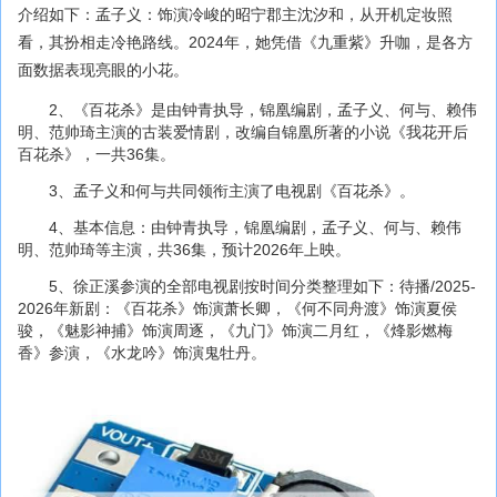
介绍如下：孟子义：饰演冷峻的昭宁郡主沈汐和，从开机定妆照
看，其扮相走冷艳路线。2024年，她凭借《九重紫》升咖，是各方
面数据表现亮眼的小花。
2、《百花杀》是由钟青执导，锦凰编剧，孟子义、何与、赖伟
明、范帅琦主演的古装爱情剧，改编自锦凰所著的小说《我花开后
百花杀》，一共36集。
3、孟子义和何与共同领衔主演了电视剧《百花杀》。
4、基本信息：由钟青执导，锦凰编剧，孟子义、何与、赖伟
明、范帅琦等主演，共36集，预计2026年上映。
5、徐正溪参演的全部电视剧按时间分类整理如下：待播/2025-
2026年新剧：《百花杀》饰演萧长卿，《何不同舟渡》饰演夏侯
骏，《魅影神捕》饰演周逐，《九门》饰演二月红，《烽影燃梅
香》参演，《水龙吟》饰演鬼牡丹。