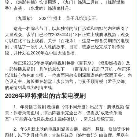
骏，《魅影神捕》饰演周逐，《九门》饰演二月红，《烽影燃梅
香》参演，《水龙吟》饰演鬼牡丹。
《九重紫》：2024年播出，董子凡饰演庆王。
这是一档综艺节目，以其独特的节目形式和幽默的内容吸引了
大量观众。该节目已经在2025年4月18日正式上线腾讯视频，观众
可以在此平台上观看。关于《百花杀》：这是一部备受期待的电视
剧，讲述了一段引人入胜的故事。目前，该剧已经完成了制作阶
段，并计划在2026年在中国大陆首播。
徐正溪2025年参演的电视剧包括《百花杀》《烽影燃梅香》及
一部待播悬疑剧，具体信息如下： 《百花杀》该剧已开机，徐正溪
饰演核心角色萧长卿，一位表面闲散实则深藏谋略的“双面王爷”。角
色设定中，萧长卿在朝堂上步步为营，与妻子顾青栀（孟子义饰）
的感情纠葛成为剧情主线。
2026年即将播出的古装电视剧
1、年待播古装剧 改编自《何不同舟渡》出品方：腾讯视频 信
息：作者为羡鱼珂，演员阵容未完全公布，仅提及“成教饰朱瞻
基”（可能存在信息误差或未最终确认），需关注后续官宣。
2、年6月新上映的电视剧涵盖古装、都市、悬疑、修仙等多种
题材，以下为具体信息：古装权谋剧《盛世嫡妃》由白鹿、丞磊主