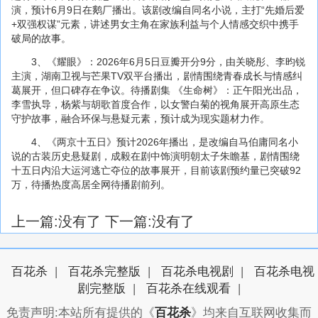
演，预计6月9日在鹅厂播出。该剧改编自同名小说，主打“先婚后爱
+双强权谋”元素，讲述男女主角在家族利益与个人情感交织中携手
破局的故事。
3、《耀眼》：2026年6月5日豆瓣开分9分，由关晓彤、李昀锐
主演，湖南卫视与芒果TV双平台播出，剧情围绕青春成长与情感纠
葛展开，但口碑存在争议。待播剧集 《生命树》：正午阳光出品，
李雪执导，杨紫与胡歌首度合作，以女警白菊的视角展开高原生态
守护故事，融合环保与悬疑元素，预计成为现实题材力作。
4、《两京十五日》预计2026年播出，是改编自马伯庸同名小
说的古装历史悬疑剧，成毅在剧中饰演明朝太子朱瞻基，剧情围绕
十五日内沿大运河逃亡夺位的故事展开，目前该剧预约量已突破92
万，待播热度高居全网待播剧前列。
上一篇:没有了
下一篇:没有了
百花杀
|
百花杀完整版
|
百花杀电视剧
|
百花杀电视
剧完整版
|
百花杀在线观看
|
免责声明:本站所有提供的《
百花杀
》均来自互联网收集而